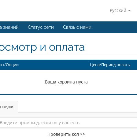
Русский
а знаний
Статус сети
Связь с нами
осмотр и оплата
кт/Опции
Цена/Период оплаты
Ваша корзина пуста
д скидки
Проверить кол >>