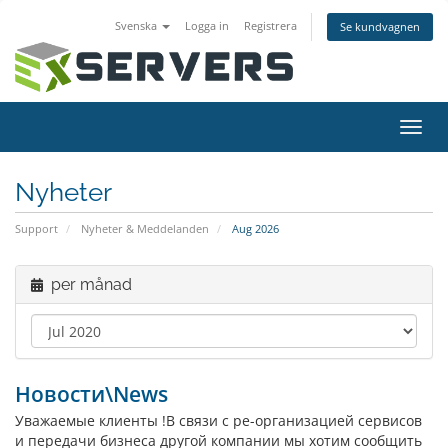
Svenska
Logga in
Registrera
Se kundvagnen
Toggl
navig
Nyheter
Support
Nyheter & Meddelanden
Aug 2026
per månad
Новости\News
Уважаемые клиенты !В связи с ре-организацией сервисов
и передачи бизнеса другой компании мы хотим сообщить