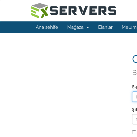
Ana səhifə
Mağaza
Elanlar
Məluma
G
B
E-
Şi