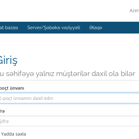
Azer
t bazası
Server/Şəbəkə vəziyyəti
Əlaqə
iriş
u səhifəyə yalnız müştərilər daxil ola bilər
poçt ünvanı
frə
Yadda saxla