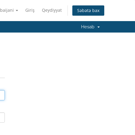
baijani
Giriş
Qeydiyyat
Səbətə bax
Hesab