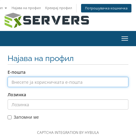
an
Најава на профил
Креирај профил
Потрошувачка кошничка
Toggl
navig
Најава на профил
Е-пошта
Лозинка
Запомни ме
CAPTCHA INTEGRATION BY HYBULA