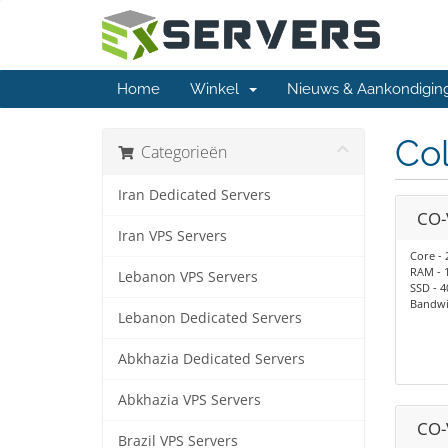
Home
Winkel
Nieuws & Aankondigin
Co
Categorieën
Iran Dedicated Servers
CO-
Iran VPS Servers
Core - 
RAM - 
Lebanon VPS Servers
SSD - 
Bandwid
Lebanon Dedicated Servers
Abkhazia Dedicated Servers
Abkhazia VPS Servers
CO-
Brazil VPS Servers