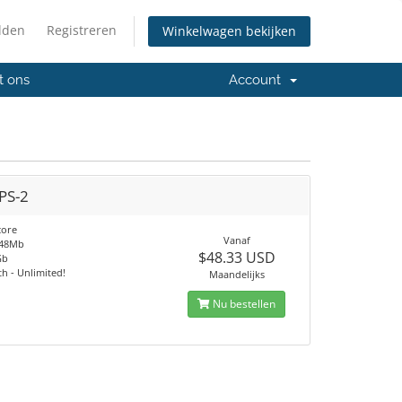
lden
Registreren
Winkelwagen bekijken
t ons
Account
PS-2
core
Vanaf
048Mb
$48.33 USD
Gb
h - Unlimited!
Maandelijks
Nu bestellen