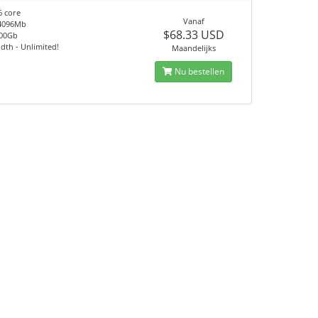
6 core
Vanaf
4096Mb
$68.33 USD
100Gb
th - Unlimited!
Maandelijks
Nu bestellen