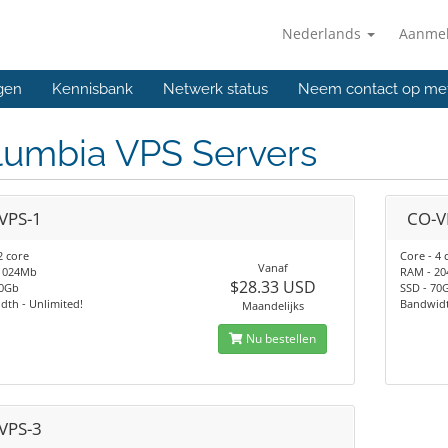
Nederlands
Aanme
gen
Kennisbank
Netwerk status
Neem contact op me
lumbia VPS Servers
VPS-1
CO-V
2 core
Core - 4 
Vanaf
1024Mb
RAM - 2
$28.33 USD
40Gb
SSD - 70
th - Unlimited!
Bandwidt
Maandelijks
Nu bestellen
VPS-3