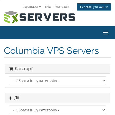
Українська
Вхід
Реєстрація
Переглянути кошик
Пере
наві
Columbia VPS Servers
Категорії
Дії