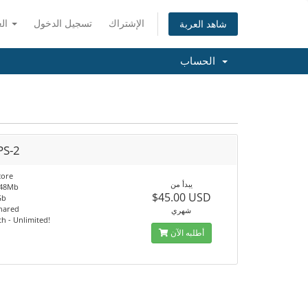
الإشتراك
تسجيل الدخول
العربية
شاهد العربة
الحساب
PS-2
core
يبدأ من
048Mb
$45.00 USD
Gb
hared
شهري
h - Unlimited!
أطلبه الآن