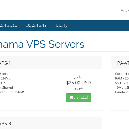
راسلنا
حالة الشبكة
مكتبة الش
nama VPS Servers
VPS-1
PA-V
2 core
Core - 4 
يبدأ من
1024Mb
RAM - 2
$25.00 USD
40Gb
SSD - 70
t Shared
10Mbit S
شهري
th - Unlimited!
Bandwidt
أطلبه الآن
VPS-3