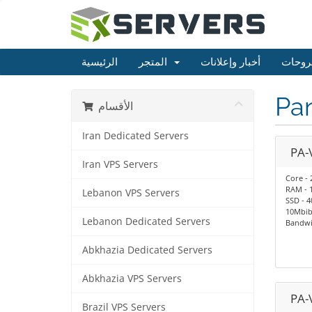
روحات
أخبار وإعلانات
المتجر
الرئيسية
Pa
الأقسام
Iran Dedicated Servers
PA-
Iran VPS Servers
Core - 
RAM - 
Lebanon VPS Servers
SSD - 
10Mbib
Lebanon Dedicated Servers
Bandwid
Abkhazia Dedicated Servers
Abkhazia VPS Servers
PA-
Brazil VPS Servers