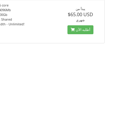
6 core
يبدأ من
4096Mb
$65.00 USD
100Gb
t Shared
شهري
th - Unlimited!
أطلبه الآن