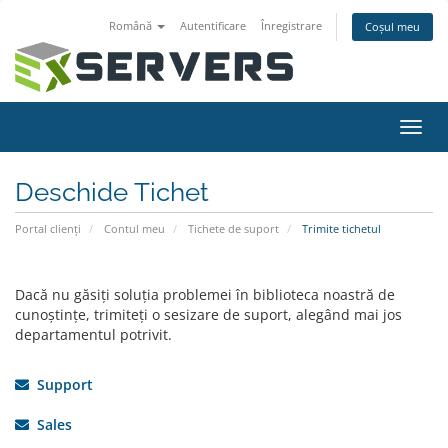
Română
Autentificare
Înregistrare
Coșul meu
Navi
Toggl
Deschide Tichet
Portal clienți
Contul meu
Tichete de suport
Trimite tichetul
Dacă nu găsiți soluția problemei în biblioteca noastră de
cunoștințe, trimiteți o sesizare de suport, alegând mai jos
departamentul potrivit.
Support
Sales