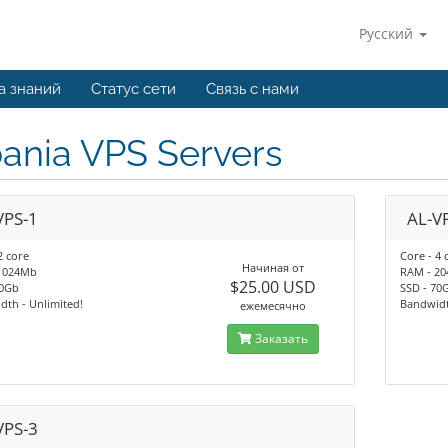
Русский
а знаний
Статус сети
Связь с нами
ania VPS Servers
VPS-1
AL-V
2 core
Core - 4 
Начиная от
1024Mb
RAM - 2
$25.00 USD
40Gb
SSD - 70
th - Unlimited!
Bandwidt
ежемесячно
Заказать
VPS-3