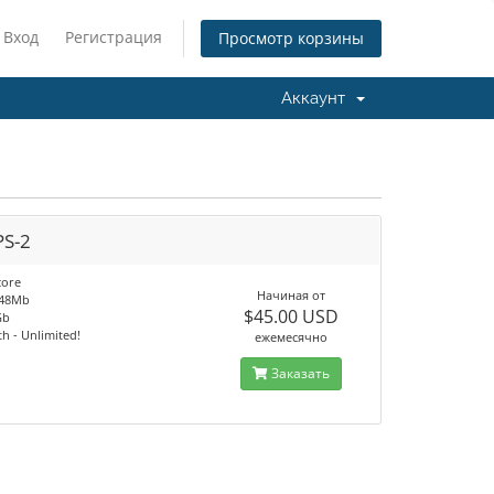
Вход
Регистрация
Просмотр корзины
Аккаунт
PS-2
core
Начиная от
048Mb
$45.00 USD
Gb
h - Unlimited!
ежемесячно
Заказать