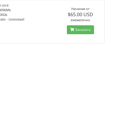
6 core
Начиная от
4096Mb
$65.00 USD
100Gb
th - Unlimited!
ежемесячно
Заказать