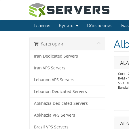
Главная
Купить
Объявления
Баз
Alb
Категории
Iran Dedicated Servers
AL-
Iran VPS Servers
Core - 
RAM - 
Lebanon VPS Servers
SSD - 
Bandwid
Lebanon Dedicated Servers
Abkhazia Dedicated Servers
Abkhazia VPS Servers
AL-
Brazil VPS Servers